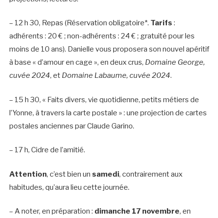
– 12 h 30, Repas (Réservation obligatoire*.
Tarifs
:
adhérents : 20 € ; non-adhérents : 24 € ; gratuité pour les
moins de 10 ans). Danielle vous proposera son nouvel apéritif
à base « d’amour en cage », en deux crus,
Domaine George,
cuvée 2024
, et
Domaine Labaume, cuvée 2024
.
– 15 h 30, « Faits divers, vie quotidienne, petits métiers de
l’Yonne, à travers la carte postale » : une projection de cartes
postales anciennes par Claude Garino.
– 17 h, Cidre de l’amitié.
Attention
, c’est bien un
samedi
, contrairement aux
habitudes, qu’aura lieu cette journée.
– A noter, en préparation :
dimanche 17 novembre
, en