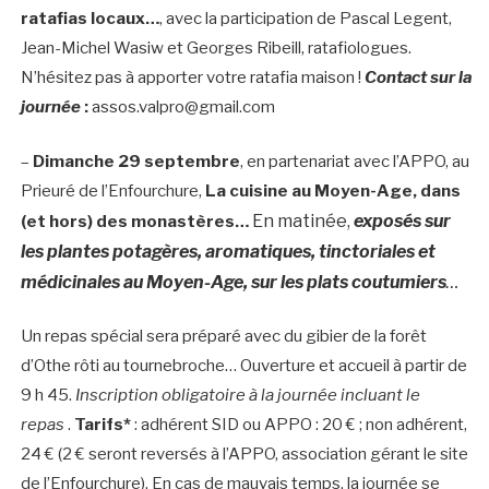
ratafias locaux…
, avec la participation de Pascal Legent,
Jean-Michel Wasiw et Georges Ribeill, ratafiologues.
N’hésitez pas à apporter votre ratafia maison !
Contact sur la
journée
:
assos.valpro@gmail.com
–
Dimanche 29 septembre
, en partenariat avec l’APPO, au
Prieuré de l’Enfourchure,
La cuisine au Moyen-Age, dans
En matinée,
exposés sur
(et hors) des monastères…
les plantes potagères, aromatiques, tinctoriales et
médicinales au Moyen-Age, sur les plats coutumiers
…
Un repas spécial sera préparé avec du gibier de la forêt
d’Othe rôti au tournebroche… Ouverture et accueil à partir de
9 h 45.
Inscription obligatoire à la journée incluant le
repas
.
Tarifs*
: adhérent SID ou APPO : 20 € ; non adhérent,
24 € (2 € seront reversés à l’APPO, association gérant le site
de l’Enfourchure). En cas de mauvais temps, la journée se