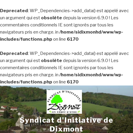
Deprecated
: WP_Dependencies->add_data() est appelé avec
un argument qui est
obsolète
depuis la version 6.9.0 ! Les
commentaires conditionnels IE sont ignorés par tous les
navigateurs pris en charge. in
/home/sidixmonhd/www/wp-
includes/functions.php
on line
6170
Deprecated
: WP_Dependencies->add_data() est appelé avec
un argument qui est
obsolète
depuis la version 6.9.0 ! Les
commentaires conditionnels IE sont ignorés par tous les
navigateurs pris en charge. in
/home/sidixmonhd/www/wp-
includes/functions.php
on line
6170
Aller
au
contenu
principal
Syndicat d'Initiative de
Dixmont