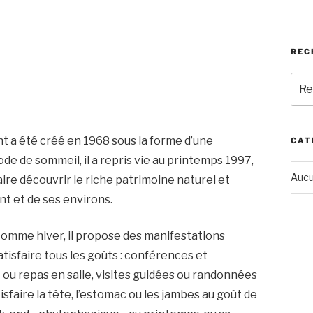
REC
Rech
pour
:
nt a été créé en 1968 sous la forme d’une
CAT
de de sommeil, il a repris vie au printemps 1997,
Aucu
re découvrir le riche patrimoine naturel et
t et de ses environs.
omme hiver, il propose des manifestations
atisfaire tous les goûts : conférences et
 ou repas en salle, visites guidées ou randonnées
sfaire la tête, l’estomac ou les jambes au goût de