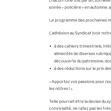
chacun ! Une fois par an, son we
soirée « policière » en automne, a
Le programme des prochaines mani
L’adhésion au Syndicat (voir notr
à des cahiers trimestriels, Ini
alimentés de diverses rubriques
découverte du patrimoine, do
à des réductions sur le prix de
« Apportez vos passions pour nou
les nôtres ! ».
Telle pourrait être la devise du sy
convivialité, ne ratez pas les tr