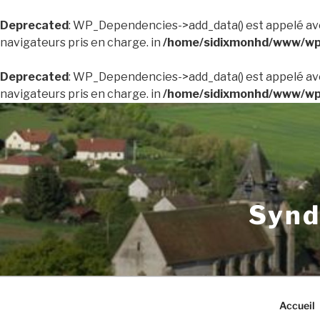
Deprecated
: WP_Dependencies->add_data() est appelé av
navigateurs pris en charge. in
/home/sidixmonhd/www/wp-
Deprecated
: WP_Dependencies->add_data() est appelé av
navigateurs pris en charge. in
/home/sidixmonhd/www/wp-
Aller
au
contenu
principal
Synd
Accueil