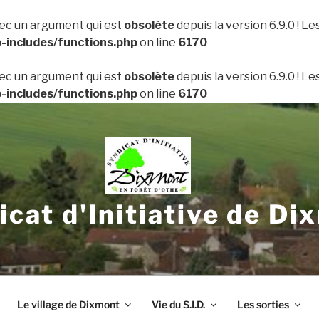
ec un argument qui est
obsolète
depuis la version 6.9.0 ! L
includes/functions.php
on line
6170
ec un argument qui est
obsolète
depuis la version 6.9.0 ! L
includes/functions.php
on line
6170
icat d'Initiative de Di
Le village de Dixmont
Vie du S.I.D.
Les sorties