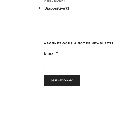
Article
PRÉCÉDENT
de
précédent
Diapositive71
l’article
ABONNEZ-VOUS À NOTRE NEWSLETT
E-mail
*