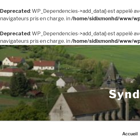
Deprecated
: WP_Dependencies->add_data() est appelé av
navigateurs pris en charge. in
/home/sidixmonhd/www/wp-
Deprecated
: WP_Dependencies->add_data() est appelé av
navigateurs pris en charge. in
/home/sidixmonhd/www/wp-
Aller
au
contenu
principal
Synd
Accueil