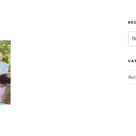
RE
Rec
pou
:
CA
Auc