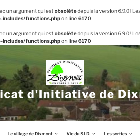
ec un argument qui est
obsolète
depuis la version 6.9.0 ! L
includes/functions.php
on line
6170
ec un argument qui est
obsolète
depuis la version 6.9.0 ! L
includes/functions.php
on line
6170
icat d'Initiative de Di
Le village de Dixmont
Vie du S.I.D.
Les sorties