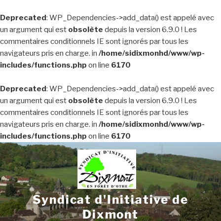
Deprecated
: WP_Dependencies->add_data() est appelé avec
un argument qui est
obsolète
depuis la version 6.9.0 ! Les
commentaires conditionnels IE sont ignorés par tous les
navigateurs pris en charge. in
/home/sidixmonhd/www/wp-
includes/functions.php
on line
6170
Deprecated
: WP_Dependencies->add_data() est appelé avec
un argument qui est
obsolète
depuis la version 6.9.0 ! Les
commentaires conditionnels IE sont ignorés par tous les
navigateurs pris en charge. in
/home/sidixmonhd/www/wp-
includes/functions.php
on line
6170
Aller
au
contenu
principal
Syndicat d'Initiative de
Dixmont