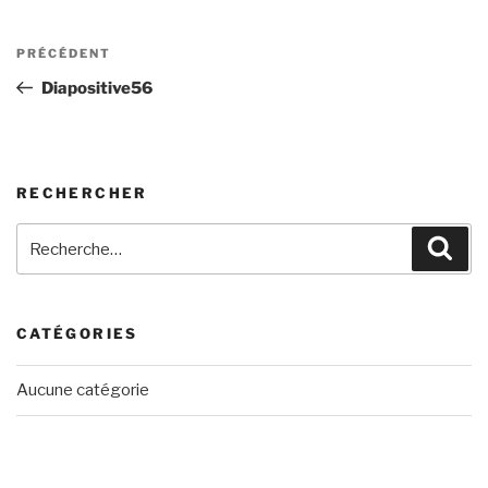
Navigation
Article
PRÉCÉDENT
de
précédent
Diapositive56
l’article
RECHERCHER
Recherche
Rech
pour
:
CATÉGORIES
Aucune catégorie