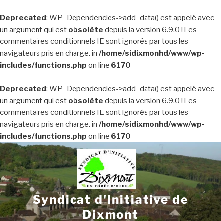
Deprecated
: WP_Dependencies->add_data() est appelé avec
un argument qui est
obsolète
depuis la version 6.9.0 ! Les
commentaires conditionnels IE sont ignorés par tous les
navigateurs pris en charge. in
/home/sidixmonhd/www/wp-
includes/functions.php
on line
6170
Deprecated
: WP_Dependencies->add_data() est appelé avec
un argument qui est
obsolète
depuis la version 6.9.0 ! Les
commentaires conditionnels IE sont ignorés par tous les
navigateurs pris en charge. in
/home/sidixmonhd/www/wp-
includes/functions.php
on line
6170
Aller
au
contenu
principal
Syndicat d'Initiative de
Dixmont