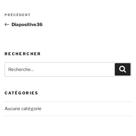
Navigation
Article
PRÉCÉDENT
de
précédent
Diapositive36
l’article
RECHERCHER
Recherche
Rech
pour
:
CATÉGORIES
Aucune catégorie