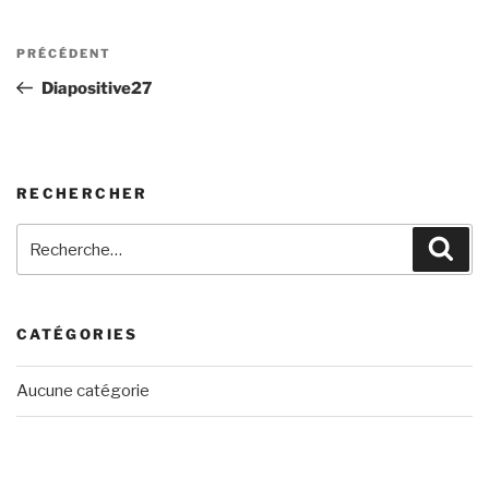
Navigation
Article
PRÉCÉDENT
de
précédent
Diapositive27
l’article
RECHERCHER
Recherche
Rech
pour
:
CATÉGORIES
Aucune catégorie