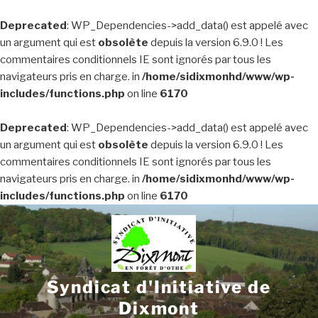
Deprecated
: WP_Dependencies->add_data() est appelé avec
un argument qui est
obsolète
depuis la version 6.9.0 ! Les
commentaires conditionnels IE sont ignorés par tous les
navigateurs pris en charge. in
/home/sidixmonhd/www/wp-
includes/functions.php
on line
6170
Deprecated
: WP_Dependencies->add_data() est appelé avec
un argument qui est
obsolète
depuis la version 6.9.0 ! Les
commentaires conditionnels IE sont ignorés par tous les
navigateurs pris en charge. in
/home/sidixmonhd/www/wp-
includes/functions.php
on line
6170
Aller
au
contenu
principal
Syndicat d'Initiative de
Dixmont