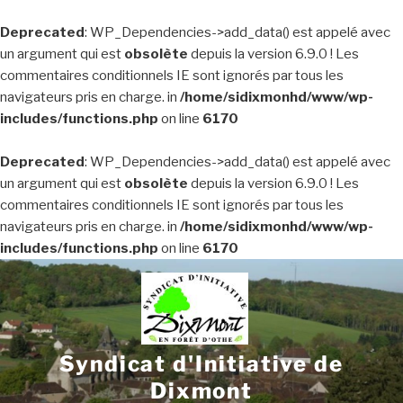
Deprecated
: WP_Dependencies->add_data() est appelé avec
un argument qui est
obsolète
depuis la version 6.9.0 ! Les
commentaires conditionnels IE sont ignorés par tous les
navigateurs pris en charge. in
/home/sidixmonhd/www/wp-
includes/functions.php
on line
6170
Deprecated
: WP_Dependencies->add_data() est appelé avec
un argument qui est
obsolète
depuis la version 6.9.0 ! Les
commentaires conditionnels IE sont ignorés par tous les
navigateurs pris en charge. in
/home/sidixmonhd/www/wp-
includes/functions.php
on line
6170
Aller
au
contenu
principal
Syndicat d'Initiative de
Dixmont