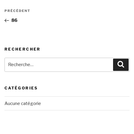
Navigation
Article
PRÉCÉDENT
de
précédent
86
l’article
RECHERCHER
Recherche
Rech
pour
:
CATÉGORIES
Aucune catégorie