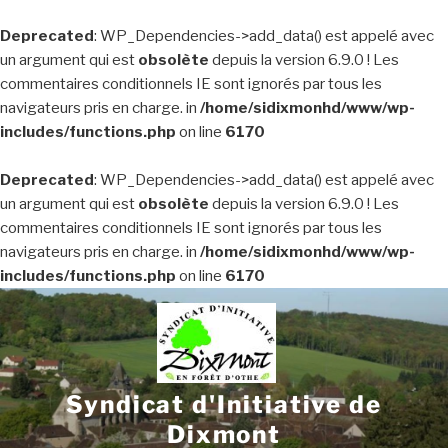
Deprecated
: WP_Dependencies->add_data() est appelé avec
un argument qui est
obsolète
depuis la version 6.9.0 ! Les
commentaires conditionnels IE sont ignorés par tous les
navigateurs pris en charge. in
/home/sidixmonhd/www/wp-
includes/functions.php
on line
6170
Deprecated
: WP_Dependencies->add_data() est appelé avec
un argument qui est
obsolète
depuis la version 6.9.0 ! Les
commentaires conditionnels IE sont ignorés par tous les
navigateurs pris en charge. in
/home/sidixmonhd/www/wp-
includes/functions.php
on line
6170
Aller
au
contenu
principal
Syndicat d'Initiative de
Dixmont