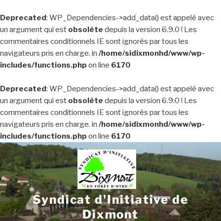
Deprecated
: WP_Dependencies->add_data() est appelé avec
un argument qui est
obsolète
depuis la version 6.9.0 ! Les
commentaires conditionnels IE sont ignorés par tous les
navigateurs pris en charge. in
/home/sidixmonhd/www/wp-
includes/functions.php
on line
6170
Deprecated
: WP_Dependencies->add_data() est appelé avec
un argument qui est
obsolète
depuis la version 6.9.0 ! Les
commentaires conditionnels IE sont ignorés par tous les
navigateurs pris en charge. in
/home/sidixmonhd/www/wp-
includes/functions.php
on line
6170
Aller
au
contenu
principal
Syndicat d'Initiative de
Dixmont