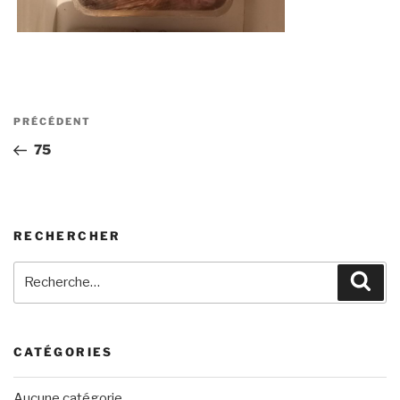
Navigation
Article
PRÉCÉDENT
de
précédent
75
l’article
RECHERCHER
Recherche
Rech
pour
:
CATÉGORIES
Aucune catégorie