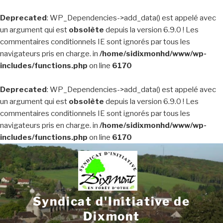
Deprecated
: WP_Dependencies->add_data() est appelé avec
un argument qui est
obsolète
depuis la version 6.9.0 ! Les
commentaires conditionnels IE sont ignorés par tous les
navigateurs pris en charge. in
/home/sidixmonhd/www/wp-
includes/functions.php
on line
6170
Deprecated
: WP_Dependencies->add_data() est appelé avec
un argument qui est
obsolète
depuis la version 6.9.0 ! Les
commentaires conditionnels IE sont ignorés par tous les
navigateurs pris en charge. in
/home/sidixmonhd/www/wp-
includes/functions.php
on line
6170
Aller
au
contenu
principal
Syndicat d'Initiative de
Dixmont