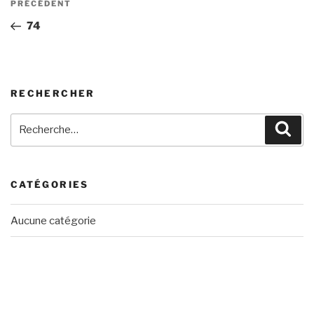
Article
PRÉCÉDENT
de
précédent
74
l’article
RECHERCHER
Recherche
Rech
pour
:
CATÉGORIES
Aucune catégorie