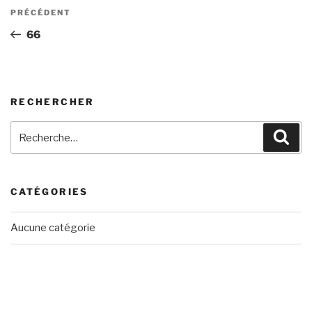
Navigation
Article
PRÉCÉDENT
de
précédent
66
l’article
RECHERCHER
Recherche
Rech
pour
:
CATÉGORIES
Aucune catégorie