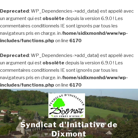
Deprecated
: WP_Dependencies->add_data() est appelé avec
un argument qui est
obsolète
depuis la version 6.9.0 ! Les
commentaires conditionnels IE sont ignorés par tous les
navigateurs pris en charge. in
/home/sidixmonhd/www/wp-
includes/functions.php
on line
6170
Deprecated
: WP_Dependencies->add_data() est appelé avec
un argument qui est
obsolète
depuis la version 6.9.0 ! Les
commentaires conditionnels IE sont ignorés par tous les
navigateurs pris en charge. in
/home/sidixmonhd/www/wp-
includes/functions.php
on line
6170
Aller
au
contenu
principal
Syndicat d'Initiative de
Dixmont