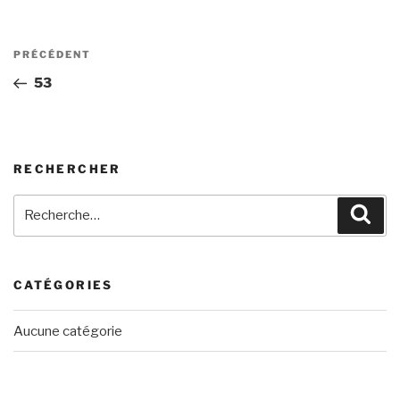
Navigation
Article
PRÉCÉDENT
de
précédent
53
l’article
RECHERCHER
Recherche
Rech
pour
:
CATÉGORIES
Aucune catégorie