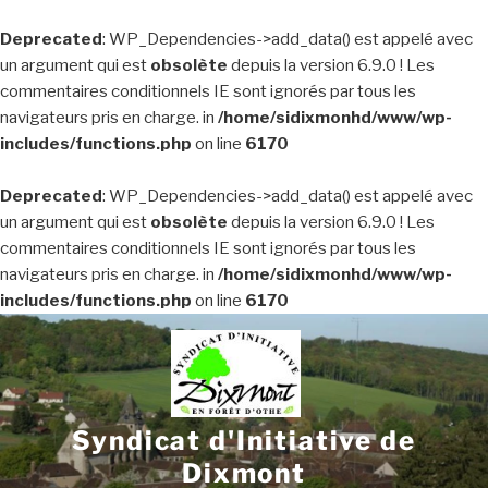
Deprecated
: WP_Dependencies->add_data() est appelé avec
un argument qui est
obsolète
depuis la version 6.9.0 ! Les
commentaires conditionnels IE sont ignorés par tous les
navigateurs pris en charge. in
/home/sidixmonhd/www/wp-
includes/functions.php
on line
6170
Deprecated
: WP_Dependencies->add_data() est appelé avec
un argument qui est
obsolète
depuis la version 6.9.0 ! Les
commentaires conditionnels IE sont ignorés par tous les
navigateurs pris en charge. in
/home/sidixmonhd/www/wp-
includes/functions.php
on line
6170
Aller
au
contenu
principal
Syndicat d'Initiative de
Dixmont