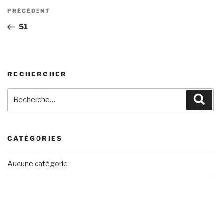
Navigation
Article
PRÉCÉDENT
de
précédent
51
l’article
RECHERCHER
Recherche
Rech
pour
:
CATÉGORIES
Aucune catégorie