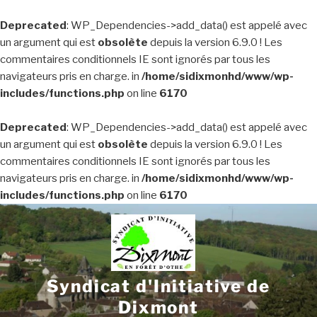
Deprecated
: WP_Dependencies->add_data() est appelé avec
un argument qui est
obsolète
depuis la version 6.9.0 ! Les
commentaires conditionnels IE sont ignorés par tous les
navigateurs pris en charge. in
/home/sidixmonhd/www/wp-
includes/functions.php
on line
6170
Deprecated
: WP_Dependencies->add_data() est appelé avec
un argument qui est
obsolète
depuis la version 6.9.0 ! Les
commentaires conditionnels IE sont ignorés par tous les
navigateurs pris en charge. in
/home/sidixmonhd/www/wp-
includes/functions.php
on line
6170
Aller
au
contenu
principal
Syndicat d'Initiative de
Dixmont