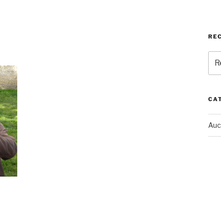
RE
Rec
pou
:
CA
Auc