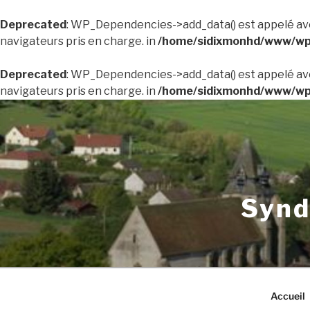
Deprecated
: WP_Dependencies->add_data() est appelé av
navigateurs pris en charge. in
/home/sidixmonhd/www/wp-
Deprecated
: WP_Dependencies->add_data() est appelé av
navigateurs pris en charge. in
/home/sidixmonhd/www/wp-
Aller
au
contenu
principal
Synd
Accueil