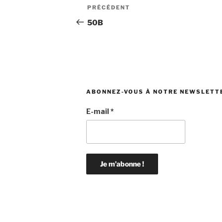
Navigation
Article
PRÉCÉDENT
de
précédent
50B
l’article
ABONNEZ-VOUS À NOTRE NEWSLETT
E-mail
*