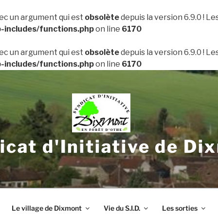
ec un argument qui est
obsolète
depuis la version 6.9.0 ! L
includes/functions.php
on line
6170
ec un argument qui est
obsolète
depuis la version 6.9.0 ! L
includes/functions.php
on line
6170
icat d'Initiative de Di
Le village de Dixmont
Vie du S.I.D.
Les sorties