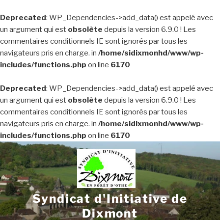
Deprecated
: WP_Dependencies->add_data() est appelé avec
un argument qui est
obsolète
depuis la version 6.9.0 ! Les
commentaires conditionnels IE sont ignorés par tous les
navigateurs pris en charge. in
/home/sidixmonhd/www/wp-
includes/functions.php
on line
6170
Deprecated
: WP_Dependencies->add_data() est appelé avec
un argument qui est
obsolète
depuis la version 6.9.0 ! Les
commentaires conditionnels IE sont ignorés par tous les
navigateurs pris en charge. in
/home/sidixmonhd/www/wp-
includes/functions.php
on line
6170
Aller
au
contenu
principal
Syndicat d'Initiative de
Dixmont