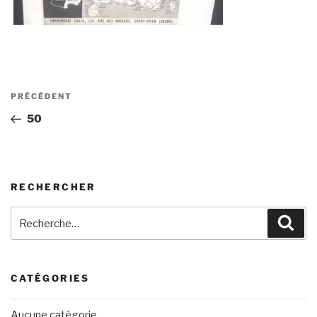
Navigation
Article
PRÉCÉDENT
de
précédent
50
l’article
RECHERCHER
Recherche
Rech
pour
:
CATÉGORIES
Aucune catégorie