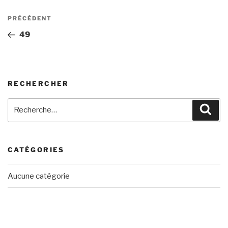
Navigation
Article
PRÉCÉDENT
de
précédent
49
l’article
RECHERCHER
Recherche
Rech
pour
:
CATÉGORIES
Aucune catégorie