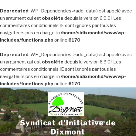
Deprecated
: WP_Dependencies->add_data() est appelé avec
un argument qui est
obsolète
depuis la version 6.9.0 ! Les
commentaires conditionnels IE sont ignorés par tous les
navigateurs pris en charge. in
/home/sidixmonhd/www/wp-
includes/functions.php
on line
6170
Deprecated
: WP_Dependencies->add_data() est appelé avec
un argument qui est
obsolète
depuis la version 6.9.0 ! Les
commentaires conditionnels IE sont ignorés par tous les
navigateurs pris en charge. in
/home/sidixmonhd/www/wp-
includes/functions.php
on line
6170
Aller
au
contenu
principal
Syndicat d'Initiative de
Dixmont