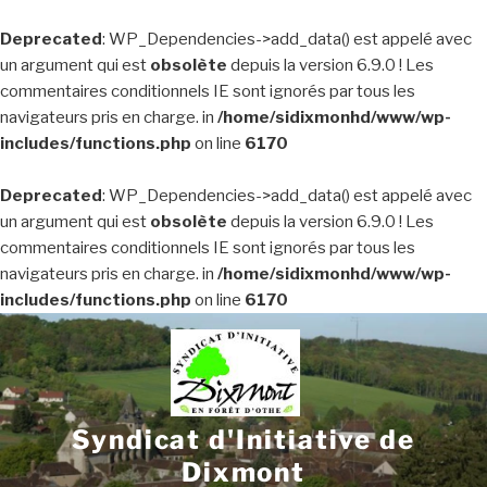
Deprecated
: WP_Dependencies->add_data() est appelé avec
un argument qui est
obsolète
depuis la version 6.9.0 ! Les
commentaires conditionnels IE sont ignorés par tous les
navigateurs pris en charge. in
/home/sidixmonhd/www/wp-
includes/functions.php
on line
6170
Deprecated
: WP_Dependencies->add_data() est appelé avec
un argument qui est
obsolète
depuis la version 6.9.0 ! Les
commentaires conditionnels IE sont ignorés par tous les
navigateurs pris en charge. in
/home/sidixmonhd/www/wp-
includes/functions.php
on line
6170
Aller
au
contenu
principal
Syndicat d'Initiative de
Dixmont