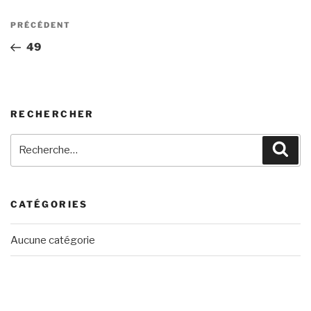
Navigation
Article
PRÉCÉDENT
de
précédent
49
l’article
RECHERCHER
Recherche
Rech
pour
:
CATÉGORIES
Aucune catégorie