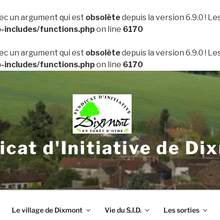
ec un argument qui est
obsolète
depuis la version 6.9.0 ! L
includes/functions.php
on line
6170
ec un argument qui est
obsolète
depuis la version 6.9.0 ! L
includes/functions.php
on line
6170
icat d'Initiative de Di
Le village de Dixmont
Vie du S.I.D.
Les sorties