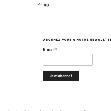
de
précédent
48
l’article
ABONNEZ-VOUS À NOTRE NEWSLETT
E-mail
*