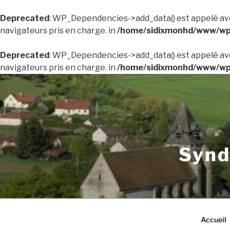
Deprecated
: WP_Dependencies->add_data() est appelé av
navigateurs pris en charge. in
/home/sidixmonhd/www/wp-
Deprecated
: WP_Dependencies->add_data() est appelé av
navigateurs pris en charge. in
/home/sidixmonhd/www/wp-
Aller
au
contenu
principal
Synd
Accueil