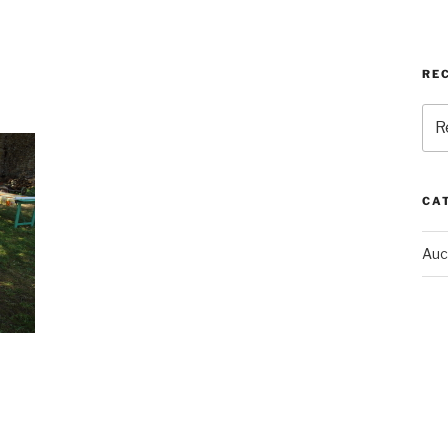
RE
Rec
pou
:
CA
Auc