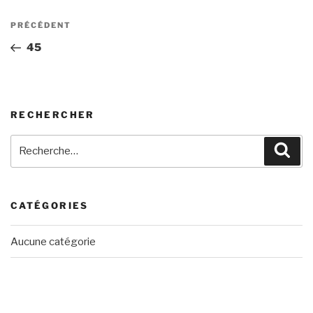
Navigation
Article
PRÉCÉDENT
de
précédent
45
l’article
RECHERCHER
Recherche
Rech
pour
:
CATÉGORIES
Aucune catégorie