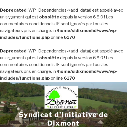
Deprecated
: WP_Dependencies->add_data() est appelé avec
un argument qui est
obsolète
depuis la version 6.9.0 ! Les
commentaires conditionnels IE sont ignorés par tous les
navigateurs pris en charge. in
/home/sidixmonhd/www/wp-
includes/functions.php
on line
6170
Deprecated
: WP_Dependencies->add_data() est appelé avec
un argument qui est
obsolète
depuis la version 6.9.0 ! Les
commentaires conditionnels IE sont ignorés par tous les
navigateurs pris en charge. in
/home/sidixmonhd/www/wp-
includes/functions.php
on line
6170
Aller
au
contenu
principal
Syndicat d'Initiative de
Dixmont