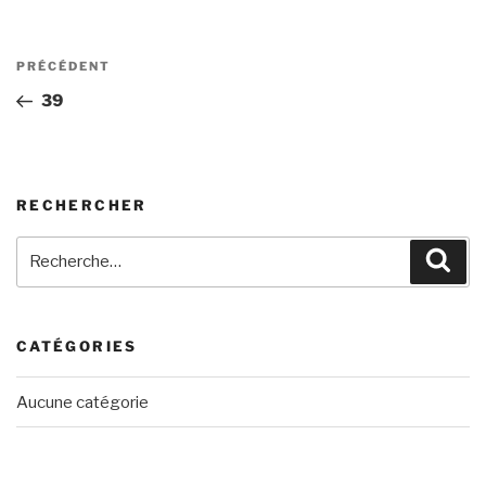
Navigation
Article
PRÉCÉDENT
de
précédent
39
l’article
RECHERCHER
Recherche
Rech
pour
:
CATÉGORIES
Aucune catégorie