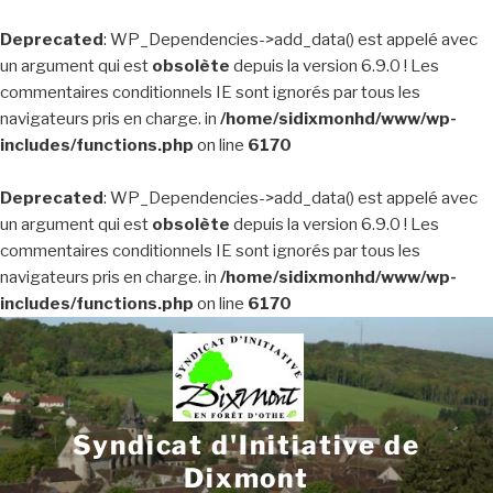
Deprecated
: WP_Dependencies->add_data() est appelé avec
un argument qui est
obsolète
depuis la version 6.9.0 ! Les
commentaires conditionnels IE sont ignorés par tous les
navigateurs pris en charge. in
/home/sidixmonhd/www/wp-
includes/functions.php
on line
6170
Deprecated
: WP_Dependencies->add_data() est appelé avec
un argument qui est
obsolète
depuis la version 6.9.0 ! Les
commentaires conditionnels IE sont ignorés par tous les
navigateurs pris en charge. in
/home/sidixmonhd/www/wp-
includes/functions.php
on line
6170
Aller
au
contenu
principal
Syndicat d'Initiative de
Dixmont