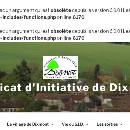
ec un argument qui est
obsolète
depuis la version 6.9.0 ! L
includes/functions.php
on line
6170
ec un argument qui est
obsolète
depuis la version 6.9.0 ! L
includes/functions.php
on line
6170
icat d'Initiative de Di
Le village de Dixmont
Vie du S.I.D.
Les sorties