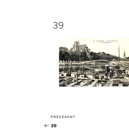
39
Navigation
Article
PRÉCÉDENT
de
précédent
39