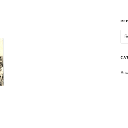
RE
Rec
pou
:
CA
Auc