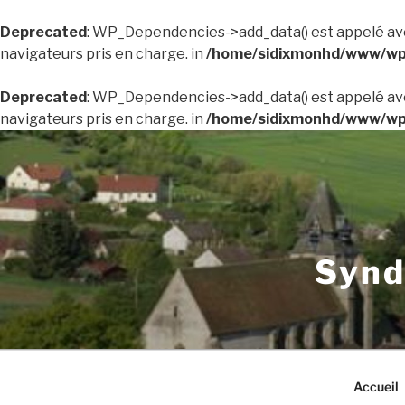
Deprecated
: WP_Dependencies->add_data() est appelé av
navigateurs pris en charge. in
/home/sidixmonhd/www/wp-
Deprecated
: WP_Dependencies->add_data() est appelé av
navigateurs pris en charge. in
/home/sidixmonhd/www/wp-
Aller
au
contenu
principal
Synd
Accueil