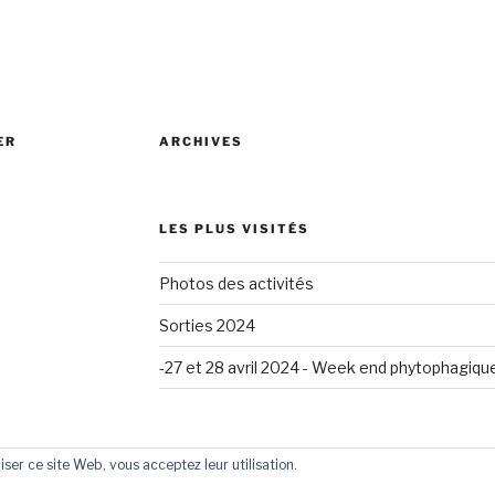
ER
ARCHIVES
LES PLUS VISITÉS
Photos des activités
Sorties 2024
-27 et 28 avril 2024 - Week end phytophagiqu
liser ce site Web, vous acceptez leur utilisation.
ntenance Service
By Website Helper