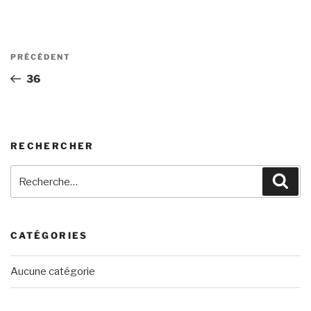
Navigation
Article
PRÉCÉDENT
de
précédent
36
l’article
RECHERCHER
Recherche
Rech
pour
:
CATÉGORIES
Aucune catégorie