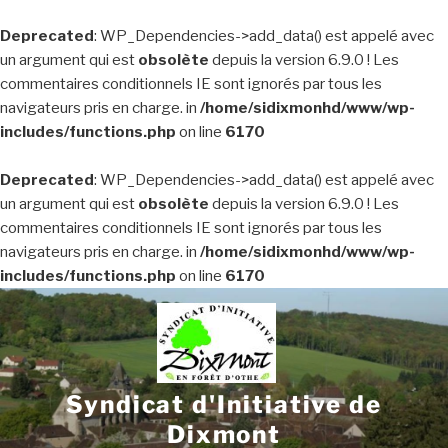
Deprecated
: WP_Dependencies->add_data() est appelé avec
un argument qui est
obsolète
depuis la version 6.9.0 ! Les
commentaires conditionnels IE sont ignorés par tous les
navigateurs pris en charge. in
/home/sidixmonhd/www/wp-
includes/functions.php
on line
6170
Deprecated
: WP_Dependencies->add_data() est appelé avec
un argument qui est
obsolète
depuis la version 6.9.0 ! Les
commentaires conditionnels IE sont ignorés par tous les
navigateurs pris en charge. in
/home/sidixmonhd/www/wp-
includes/functions.php
on line
6170
Aller
au
contenu
principal
Syndicat d'Initiative de
Dixmont