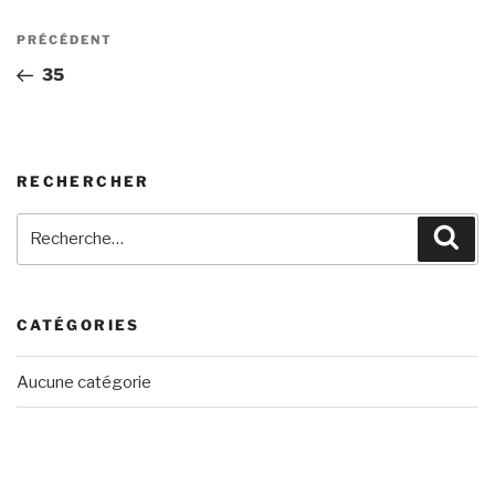
Navigation
Article
PRÉCÉDENT
de
précédent
35
l’article
RECHERCHER
Recherche
Rech
pour
:
CATÉGORIES
Aucune catégorie