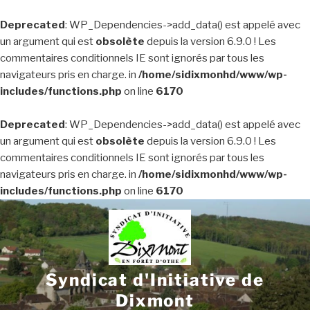
Deprecated
: WP_Dependencies->add_data() est appelé avec
un argument qui est
obsolète
depuis la version 6.9.0 ! Les
commentaires conditionnels IE sont ignorés par tous les
navigateurs pris en charge. in
/home/sidixmonhd/www/wp-
includes/functions.php
on line
6170
Deprecated
: WP_Dependencies->add_data() est appelé avec
un argument qui est
obsolète
depuis la version 6.9.0 ! Les
commentaires conditionnels IE sont ignorés par tous les
navigateurs pris en charge. in
/home/sidixmonhd/www/wp-
includes/functions.php
on line
6170
Aller
au
contenu
principal
Syndicat d'Initiative de
Dixmont