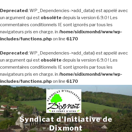
Deprecated
: WP_Dependencies->add_data() est appelé avec
un argument qui est
obsolète
depuis la version 6.9.0 ! Les
commentaires conditionnels IE sont ignorés par tous les
navigateurs pris en charge. in
/home/sidixmonhd/www/wp-
includes/functions.php
on line
6170
Deprecated
: WP_Dependencies->add_data() est appelé avec
un argument qui est
obsolète
depuis la version 6.9.0 ! Les
commentaires conditionnels IE sont ignorés par tous les
navigateurs pris en charge. in
/home/sidixmonhd/www/wp-
includes/functions.php
on line
6170
Aller
au
contenu
principal
Syndicat d'Initiative de
Dixmont