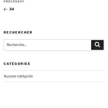
Article
PRÉCÉDENT
de
précédent
34
l’article
RECHERCHER
Recherche
Rech
pour
:
CATÉGORIES
Aucune catégorie