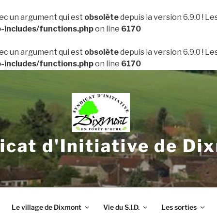
ec un argument qui est
obsolète
depuis la version 6.9.0 ! L
includes/functions.php
on line
6170
ec un argument qui est
obsolète
depuis la version 6.9.0 ! L
includes/functions.php
on line
6170
icat d'Initiative de Di
Le village de Dixmont
Vie du S.I.D.
Les sorties