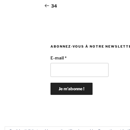
de
précédent
34
l’article
ABONNEZ-VOUS À NOTRE NEWSLETT
E-mail
*