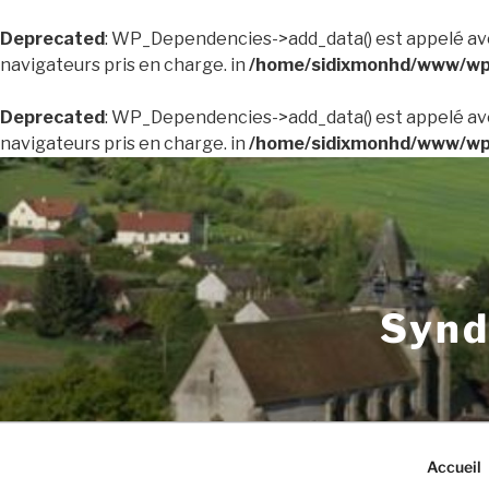
Deprecated
: WP_Dependencies->add_data() est appelé av
navigateurs pris en charge. in
/home/sidixmonhd/www/wp-
Deprecated
: WP_Dependencies->add_data() est appelé av
navigateurs pris en charge. in
/home/sidixmonhd/www/wp-
Aller
au
contenu
principal
Synd
Accueil