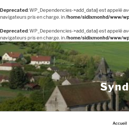
Deprecated
: WP_Dependencies->add_data() est appelé av
navigateurs pris en charge. in
/home/sidixmonhd/www/wp-
Deprecated
: WP_Dependencies->add_data() est appelé av
navigateurs pris en charge. in
/home/sidixmonhd/www/wp-
Aller
au
contenu
principal
Synd
Accueil