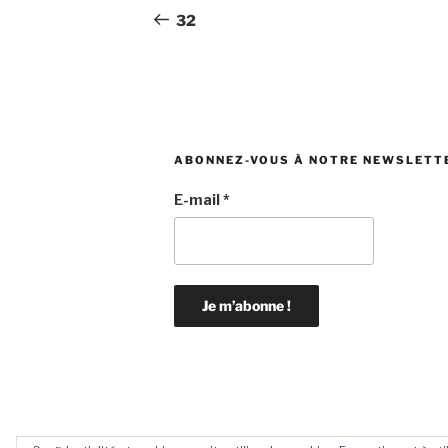
de
précédent
32
l’article
ABONNEZ-VOUS À NOTRE NEWSLETT
E-mail
*