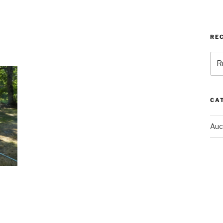
RE
Rec
pou
:
CA
Auc