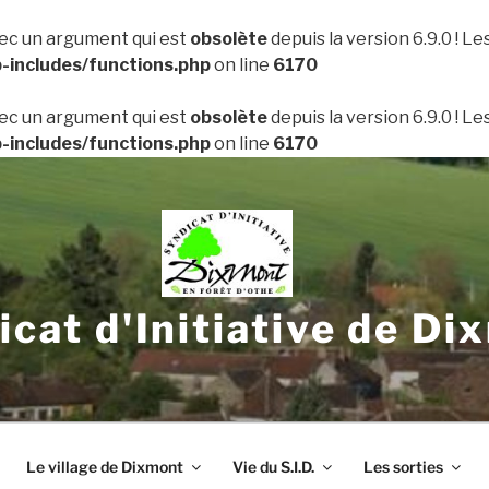
ec un argument qui est
obsolète
depuis la version 6.9.0 ! L
includes/functions.php
on line
6170
ec un argument qui est
obsolète
depuis la version 6.9.0 ! L
includes/functions.php
on line
6170
icat d'Initiative de Di
Le village de Dixmont
Vie du S.I.D.
Les sorties