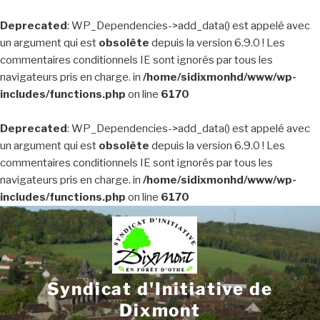
Deprecated
: WP_Dependencies->add_data() est appelé avec
un argument qui est
obsolète
depuis la version 6.9.0 ! Les
commentaires conditionnels IE sont ignorés par tous les
navigateurs pris en charge. in
/home/sidixmonhd/www/wp-
includes/functions.php
on line
6170
Deprecated
: WP_Dependencies->add_data() est appelé avec
un argument qui est
obsolète
depuis la version 6.9.0 ! Les
commentaires conditionnels IE sont ignorés par tous les
navigateurs pris en charge. in
/home/sidixmonhd/www/wp-
includes/functions.php
on line
6170
Aller
au
contenu
principal
Syndicat d'Initiative de
Dixmont