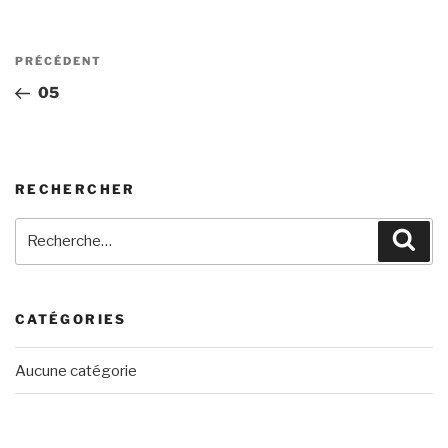
Navigation
Article
PRÉCÉDENT
de
précédent
05
l’article
RECHERCHER
Recherche
Rech
pour
:
CATÉGORIES
Aucune catégorie