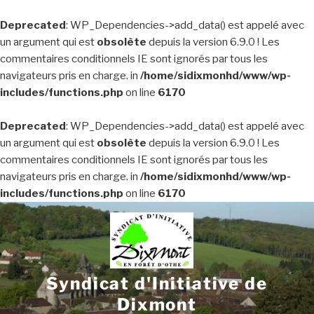
Deprecated
: WP_Dependencies->add_data() est appelé avec
un argument qui est
obsolète
depuis la version 6.9.0 ! Les
commentaires conditionnels IE sont ignorés par tous les
navigateurs pris en charge. in
/home/sidixmonhd/www/wp-
includes/functions.php
on line
6170
Deprecated
: WP_Dependencies->add_data() est appelé avec
un argument qui est
obsolète
depuis la version 6.9.0 ! Les
commentaires conditionnels IE sont ignorés par tous les
navigateurs pris en charge. in
/home/sidixmonhd/www/wp-
includes/functions.php
on line
6170
Aller
au
contenu
principal
Syndicat d'Initiative de
Dixmont