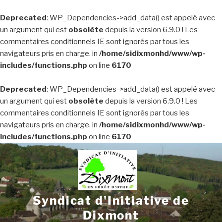
Deprecated
: WP_Dependencies->add_data() est appelé avec
un argument qui est
obsolète
depuis la version 6.9.0 ! Les
commentaires conditionnels IE sont ignorés par tous les
navigateurs pris en charge. in
/home/sidixmonhd/www/wp-
includes/functions.php
on line
6170
Deprecated
: WP_Dependencies->add_data() est appelé avec
un argument qui est
obsolète
depuis la version 6.9.0 ! Les
commentaires conditionnels IE sont ignorés par tous les
navigateurs pris en charge. in
/home/sidixmonhd/www/wp-
includes/functions.php
on line
6170
Aller
au
contenu
principal
Syndicat d'Initiative de
Dixmont