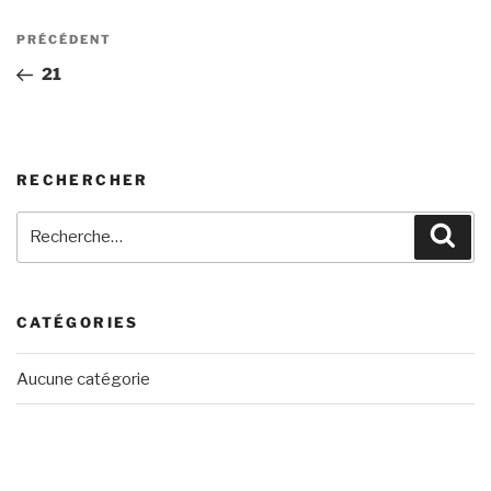
Navigation
Article
PRÉCÉDENT
de
précédent
21
l’article
RECHERCHER
Recherche
Rech
pour
:
CATÉGORIES
Aucune catégorie