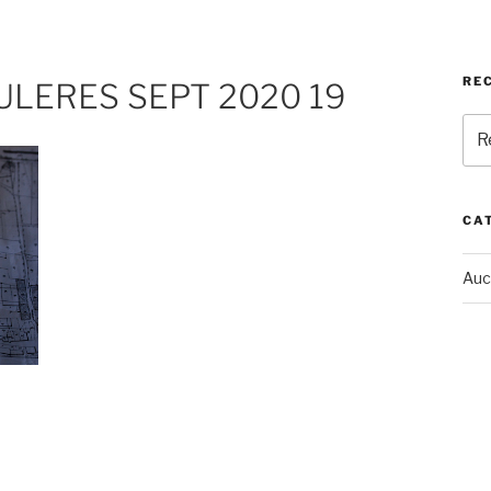
RE
RULERES SEPT 2020 19
Rec
pou
:
CA
Auc