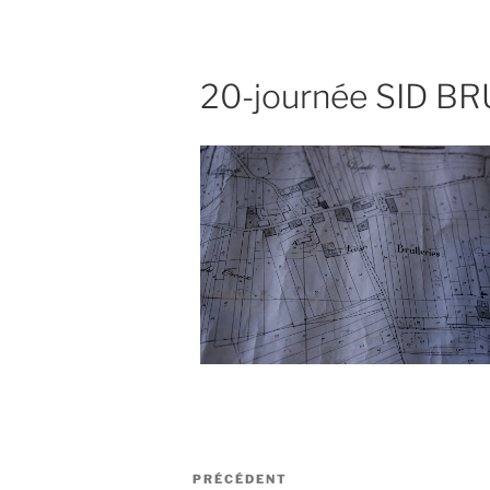
20-journée SID B
Navigation
Article
PRÉCÉDENT