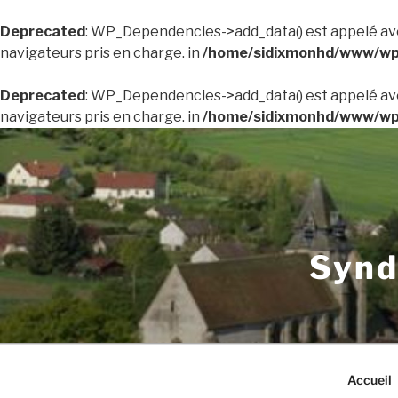
Deprecated
: WP_Dependencies->add_data() est appelé av
navigateurs pris en charge. in
/home/sidixmonhd/www/wp-
Deprecated
: WP_Dependencies->add_data() est appelé av
navigateurs pris en charge. in
/home/sidixmonhd/www/wp-
Aller
au
contenu
principal
Synd
Accueil