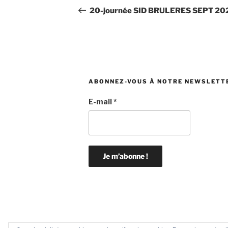
de
précédent
20-journée SID BRULERES SEPT 20
l’article
ABONNEZ-VOUS À NOTRE NEWSLETT
E-mail
*