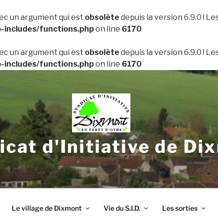
ec un argument qui est
obsolète
depuis la version 6.9.0 ! L
includes/functions.php
on line
6170
ec un argument qui est
obsolète
depuis la version 6.9.0 ! L
includes/functions.php
on line
6170
icat d'Initiative de Di
Le village de Dixmont
Vie du S.I.D.
Les sorties