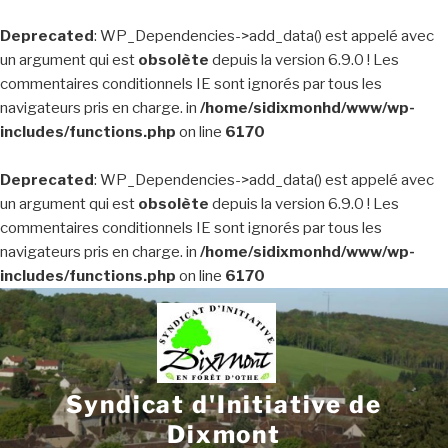
Deprecated
: WP_Dependencies->add_data() est appelé avec
un argument qui est
obsolète
depuis la version 6.9.0 ! Les
commentaires conditionnels IE sont ignorés par tous les
navigateurs pris en charge. in
/home/sidixmonhd/www/wp-
includes/functions.php
on line
6170
Deprecated
: WP_Dependencies->add_data() est appelé avec
un argument qui est
obsolète
depuis la version 6.9.0 ! Les
commentaires conditionnels IE sont ignorés par tous les
navigateurs pris en charge. in
/home/sidixmonhd/www/wp-
includes/functions.php
on line
6170
Aller
au
contenu
principal
Syndicat d'Initiative de
Dixmont