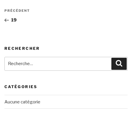
Navigation
Article
PRÉCÉDENT
de
précédent
19
l’article
RECHERCHER
Recherche
Rech
pour
:
CATÉGORIES
Aucune catégorie