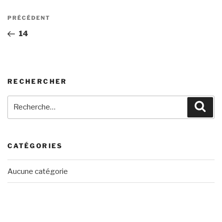
Navigation
Article
PRÉCÉDENT
de
précédent
14
l’article
RECHERCHER
Recherche
Rech
pour
:
CATÉGORIES
Aucune catégorie