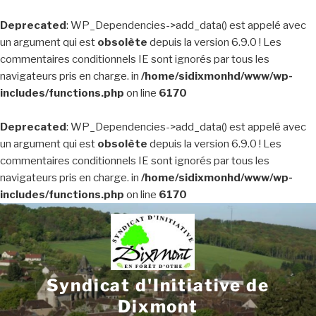
Deprecated
: WP_Dependencies->add_data() est appelé avec
un argument qui est
obsolète
depuis la version 6.9.0 ! Les
commentaires conditionnels IE sont ignorés par tous les
navigateurs pris en charge. in
/home/sidixmonhd/www/wp-
includes/functions.php
on line
6170
Deprecated
: WP_Dependencies->add_data() est appelé avec
un argument qui est
obsolète
depuis la version 6.9.0 ! Les
commentaires conditionnels IE sont ignorés par tous les
navigateurs pris en charge. in
/home/sidixmonhd/www/wp-
includes/functions.php
on line
6170
Aller
au
contenu
principal
Syndicat d'Initiative de
Dixmont