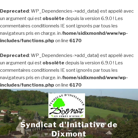
Deprecated
: WP_Dependencies->add_data() est appelé avec
un argument qui est
obsolète
depuis la version 6.9.0 ! Les
commentaires conditionnels IE sont ignorés par tous les
navigateurs pris en charge. in
/home/sidixmonhd/www/wp-
includes/functions.php
on line
6170
Deprecated
: WP_Dependencies->add_data() est appelé avec
un argument qui est
obsolète
depuis la version 6.9.0 ! Les
commentaires conditionnels IE sont ignorés par tous les
navigateurs pris en charge. in
/home/sidixmonhd/www/wp-
includes/functions.php
on line
6170
Aller
au
contenu
principal
Syndicat d'Initiative de
Dixmont