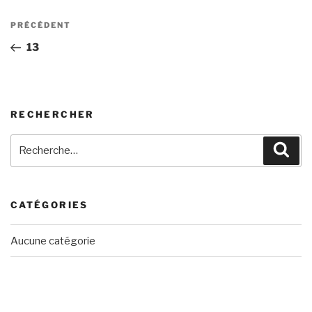
Navigation
Article
PRÉCÉDENT
de
précédent
13
l’article
RECHERCHER
Recherche
Rech
pour
:
CATÉGORIES
Aucune catégorie