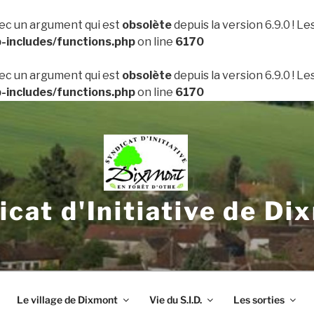
ec un argument qui est
obsolète
depuis la version 6.9.0 ! L
includes/functions.php
on line
6170
ec un argument qui est
obsolète
depuis la version 6.9.0 ! L
includes/functions.php
on line
6170
icat d'Initiative de Di
Le village de Dixmont
Vie du S.I.D.
Les sorties