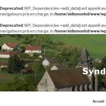
Deprecated
: WP_Dependencies->add_data() est appelé av
navigateurs pris en charge. in
/home/sidixmonhd/www/wp-
Deprecated
: WP_Dependencies->add_data() est appelé av
navigateurs pris en charge. in
/home/sidixmonhd/www/wp-
Aller
au
contenu
principal
Synd
Accueil