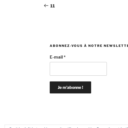
de
précédent
11
l’article
ABONNEZ-VOUS À NOTRE NEWSLETT
E-mail
*