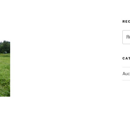
RE
Rec
pou
:
CA
Auc