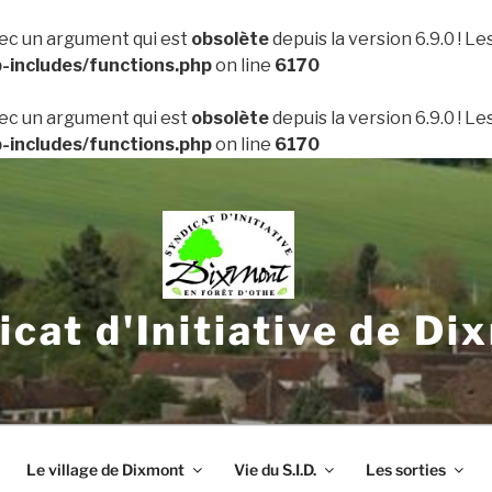
ec un argument qui est
obsolète
depuis la version 6.9.0 ! L
includes/functions.php
on line
6170
ec un argument qui est
obsolète
depuis la version 6.9.0 ! L
includes/functions.php
on line
6170
icat d'Initiative de Di
Le village de Dixmont
Vie du S.I.D.
Les sorties