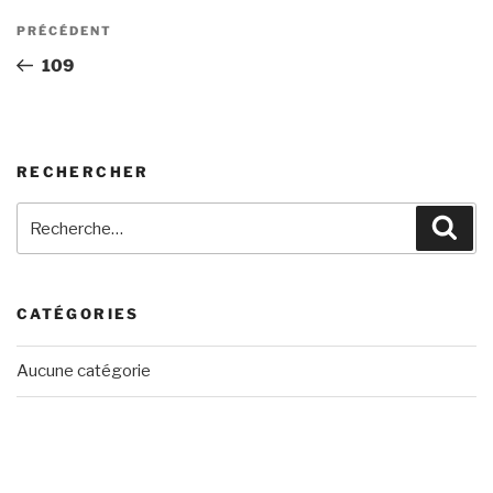
Navigation
Article
PRÉCÉDENT
de
précédent
109
l’article
RECHERCHER
Recherche
Rech
pour
:
CATÉGORIES
Aucune catégorie