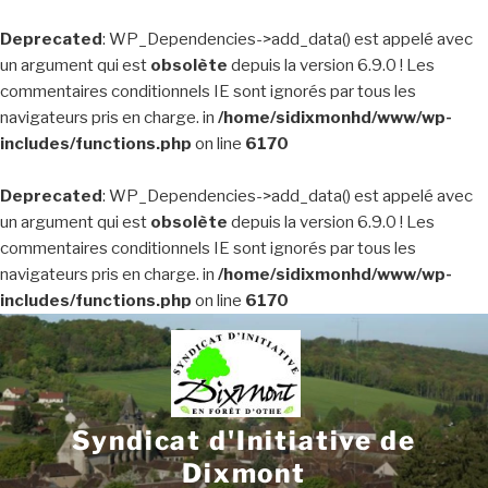
Deprecated
: WP_Dependencies->add_data() est appelé avec
un argument qui est
obsolète
depuis la version 6.9.0 ! Les
commentaires conditionnels IE sont ignorés par tous les
navigateurs pris en charge. in
/home/sidixmonhd/www/wp-
includes/functions.php
on line
6170
Deprecated
: WP_Dependencies->add_data() est appelé avec
un argument qui est
obsolète
depuis la version 6.9.0 ! Les
commentaires conditionnels IE sont ignorés par tous les
navigateurs pris en charge. in
/home/sidixmonhd/www/wp-
includes/functions.php
on line
6170
Aller
au
contenu
principal
Syndicat d'Initiative de
Dixmont