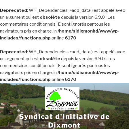
Deprecated
: WP_Dependencies->add_data() est appelé avec
un argument qui est
obsolète
depuis la version 6.9.0 ! Les
commentaires conditionnels IE sont ignorés par tous les
navigateurs pris en charge. in
/home/sidixmonhd/www/wp-
includes/functions.php
on line
6170
Deprecated
: WP_Dependencies->add_data() est appelé avec
un argument qui est
obsolète
depuis la version 6.9.0 ! Les
commentaires conditionnels IE sont ignorés par tous les
navigateurs pris en charge. in
/home/sidixmonhd/www/wp-
includes/functions.php
on line
6170
Aller
au
contenu
principal
Syndicat d'Initiative de
Dixmont