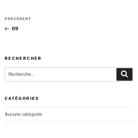
Navigation
Article
PRÉCÉDENT
de
précédent
09
l’article
RECHERCHER
Recherche
Rech
pour
:
CATÉGORIES
Aucune catégorie