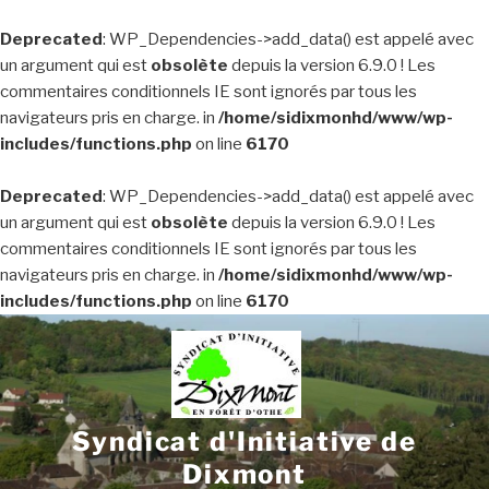
Deprecated
: WP_Dependencies->add_data() est appelé avec
un argument qui est
obsolète
depuis la version 6.9.0 ! Les
commentaires conditionnels IE sont ignorés par tous les
navigateurs pris en charge. in
/home/sidixmonhd/www/wp-
includes/functions.php
on line
6170
Deprecated
: WP_Dependencies->add_data() est appelé avec
un argument qui est
obsolète
depuis la version 6.9.0 ! Les
commentaires conditionnels IE sont ignorés par tous les
navigateurs pris en charge. in
/home/sidixmonhd/www/wp-
includes/functions.php
on line
6170
Aller
au
contenu
principal
Syndicat d'Initiative de
Dixmont