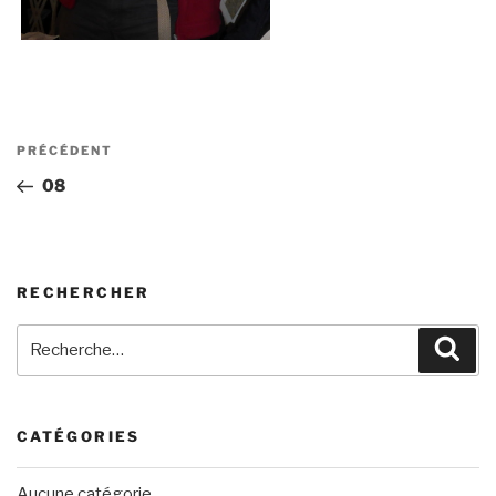
Navigation
Article
PRÉCÉDENT
de
précédent
08
l’article
RECHERCHER
Recherche
Rech
pour
:
CATÉGORIES
Aucune catégorie