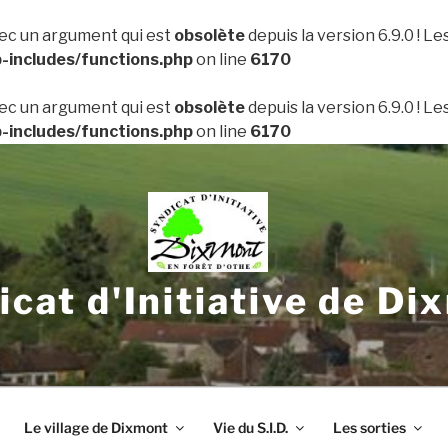
ec un argument qui est
obsolète
depuis la version 6.9.0 ! L
includes/functions.php
on line
6170
ec un argument qui est
obsolète
depuis la version 6.9.0 ! L
includes/functions.php
on line
6170
icat d'Initiative de Di
Le village de Dixmont
Vie du S.I.D.
Les sorties