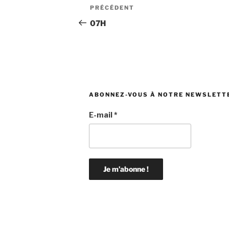
Navigation
Article
PRÉCÉDENT
de
précédent
07H
l’article
ABONNEZ-VOUS À NOTRE NEWSLETT
E-mail
*