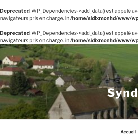
Deprecated
: WP_Dependencies->add_data() est appelé av
navigateurs pris en charge. in
/home/sidixmonhd/www/wp-
Deprecated
: WP_Dependencies->add_data() est appelé av
navigateurs pris en charge. in
/home/sidixmonhd/www/wp-
Aller
au
contenu
principal
Synd
Accueil