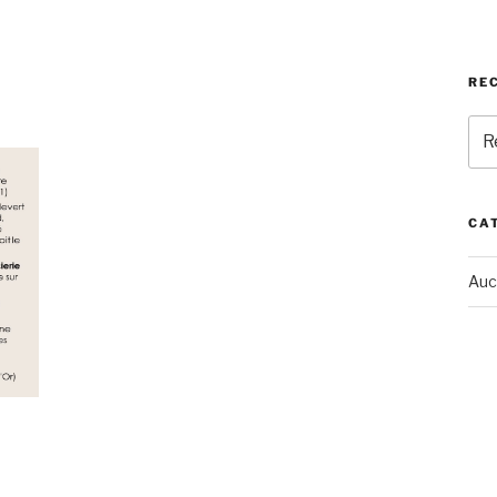
RE
Rec
pou
:
CA
Auc