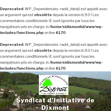
Deprecated
: WP_Dependencies->add_data() est appelé avec
un argument qui est
obsolète
depuis la version 6.9.0 ! Les
commentaires conditionnels IE sont ignorés par tous les
navigateurs pris en charge. in
/home/sidixmonhd/www/wp-
includes/functions.php
on line
6170
Deprecated
: WP_Dependencies->add_data() est appelé avec
un argument qui est
obsolète
depuis la version 6.9.0 ! Les
commentaires conditionnels IE sont ignorés par tous les
navigateurs pris en charge. in
/home/sidixmonhd/www/wp-
includes/functions.php
on line
6170
Aller
au
contenu
principal
Syndicat d'Initiative de
Dixmont