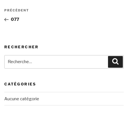
Navigation
Article
PRÉCÉDENT
de
précédent
077
l’article
RECHERCHER
Recherche
Rech
pour
:
CATÉGORIES
Aucune catégorie