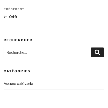
Navigation
Article
PRÉCÉDENT
de
précédent
049
l’article
RECHERCHER
Recherche
Rech
pour
:
CATÉGORIES
Aucune catégorie