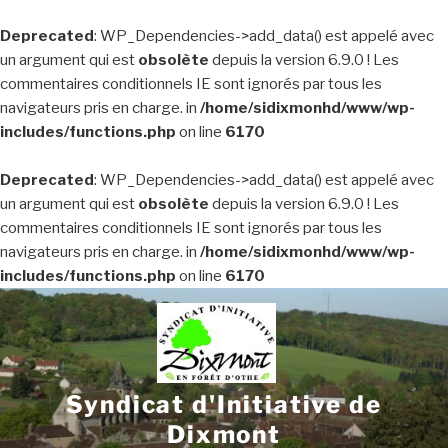
Deprecated
: WP_Dependencies->add_data() est appelé avec
un argument qui est
obsolète
depuis la version 6.9.0 ! Les
commentaires conditionnels IE sont ignorés par tous les
navigateurs pris en charge. in
/home/sidixmonhd/www/wp-
includes/functions.php
on line
6170
Deprecated
: WP_Dependencies->add_data() est appelé avec
un argument qui est
obsolète
depuis la version 6.9.0 ! Les
commentaires conditionnels IE sont ignorés par tous les
navigateurs pris en charge. in
/home/sidixmonhd/www/wp-
includes/functions.php
on line
6170
Aller
au
contenu
principal
Syndicat d'Initiative de
Dixmont