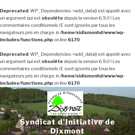
Deprecated
: WP_Dependencies->add_data() est appelé avec
un argument qui est
obsolète
depuis la version 6.9.0 ! Les
commentaires conditionnels IE sont ignorés par tous les
navigateurs pris en charge. in
/home/sidixmonhd/www/wp-
includes/functions.php
on line
6170
Deprecated
: WP_Dependencies->add_data() est appelé avec
un argument qui est
obsolète
depuis la version 6.9.0 ! Les
commentaires conditionnels IE sont ignorés par tous les
navigateurs pris en charge. in
/home/sidixmonhd/www/wp-
includes/functions.php
on line
6170
Aller
au
contenu
principal
Syndicat d'Initiative de
Dixmont