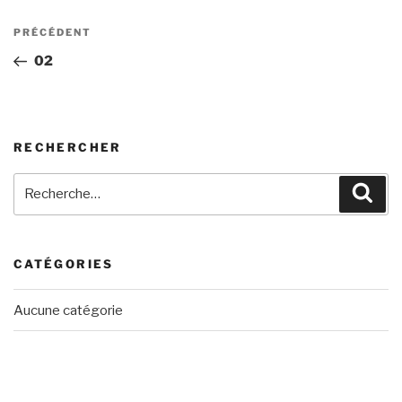
Navigation
Article
PRÉCÉDENT
de
précédent
02
l’article
RECHERCHER
Recherche
Rech
pour
:
CATÉGORIES
Aucune catégorie