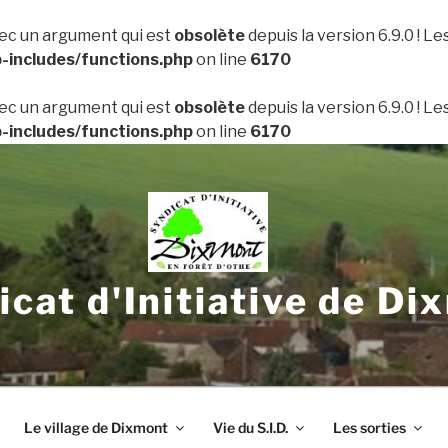
ec un argument qui est
obsolète
depuis la version 6.9.0 ! L
includes/functions.php
on line
6170
ec un argument qui est
obsolète
depuis la version 6.9.0 ! L
includes/functions.php
on line
6170
icat d'Initiative de Di
Le village de Dixmont
Vie du S.I.D.
Les sorties