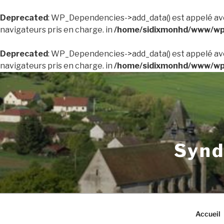
Deprecated
: WP_Dependencies->add_data() est appelé av
navigateurs pris en charge. in
/home/sidixmonhd/www/wp-
Deprecated
: WP_Dependencies->add_data() est appelé av
navigateurs pris en charge. in
/home/sidixmonhd/www/wp-
Aller
au
contenu
principal
Synd
Accueil