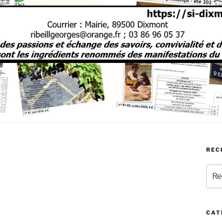
REC
Rech
pour
:
CAT