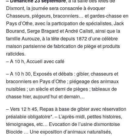
– Dimanche 23 septembre
, à la salle des fêtes de
Dixmont, la journée sera consacrée à évoquer
Chasseurs, piégeurs, braconniers… et gardes-chasse en
Pays d’Othe, avec la participation de spécialistes, Jack
Bourand, Serge Bragard et André Calisti, ainsi que la
famille Aurouze, à la tête depuis 1872 d’une célèbre
maison parisienne de fabrication de piège et produits
raticides.
– A 10 h, Accueil avec café
– A 10 h 30, Exposés et débats : gibier, chasseurs et
braconniers en Pays d’Othe ; piégeage des animaux
nuisibles ; un siècle et demi de pièges ; tableaux de
chasse hier, aujourd’hui et demain…
– Vers 12 h 45, Repas à base de gibier avec réservation
préalable obligatoire*. – L’après-midi, petites histoires,
témoignages, etc… Evocation de l’usine dixmontoise
Biocide … Une exposition d’animaux naturalisés,