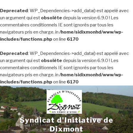
Deprecated
: WP_Dependencies->add_data() est appelé avec
un argument qui est
obsolète
depuis la version 6.9.0 ! Les
commentaires conditionnels IE sont ignorés par tous les
navigateurs pris en charge. in
/home/sidixmonhd/www/wp-
includes/functions.php
on line
6170
Deprecated
: WP_Dependencies->add_data() est appelé avec
un argument qui est
obsolète
depuis la version 6.9.0 ! Les
commentaires conditionnels IE sont ignorés par tous les
navigateurs pris en charge. in
/home/sidixmonhd/www/wp-
includes/functions.php
on line
6170
Aller
au
contenu
principal
Syndicat d'Initiative de
Dixmont